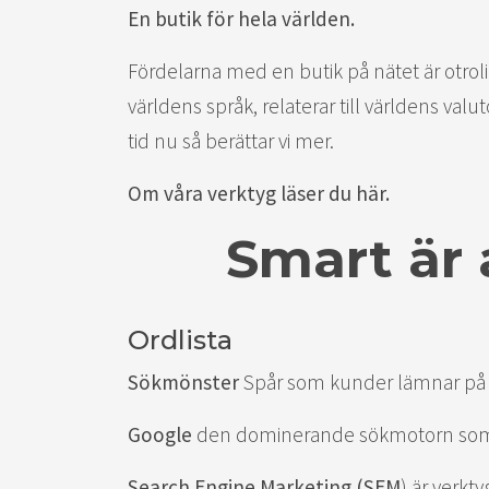
En butik för hela världen.
Fördelarna med en butik på nätet är otrol
världens språk, relaterar till världens val
tid nu så berättar vi mer.
Om våra verktyg läser du här.
Smart är 
Ordlista
Sökmönster
Spår som kunder lämnar på näte
Google
den dominerande sökmotorn som är
Search Engine Marketing (SEM
) är verkt