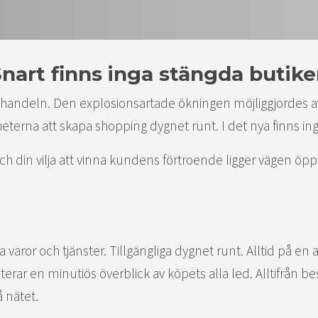
nart finns inga stängda butike
äthandeln. Den explosionsartade ökningen möjliggjordes av
heterna att skapa shopping dygnet runt. I det nya finns in
ch din vilja att vinna kundens förtroende ligger vägen öp
a varor och tjänster. Tillgängliga dygnet runt. Alltid på e
rar en minutiös överblick av köpets alla led. Alltifrån bes
å nätet.