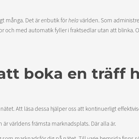
igt många. Det är
en
butik för
hela
världen. Som administrer
utor och med automatik fyller i fraktsedlar utan att blinka.
att boka en träff 
t. Att läsa dessa hjälper oss att kontinuerligt effektivise
 världens främsta marknadsplats. Där alla är.
yg som marknadsför dig på nätet. Till varje hemsida finns 