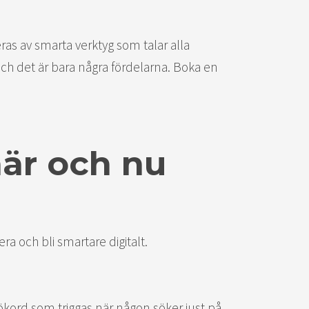
as av smarta verktyg som talar alla
 Och det är bara några fördelarna. Boka en
här och nu
ra och bli smartare digitalt.
sökord som triggas när någon söker just på