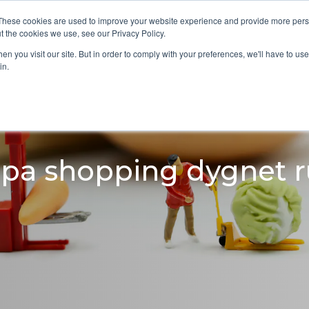
These cookies are used to improve your website experience and provide more perso
Tjänster
Verktyg
K
t the cookies we use, see our Privacy Policy.
n you visit our site. But in order to comply with your preferences, we'll have to use 
in.
pa shopping dygnet r