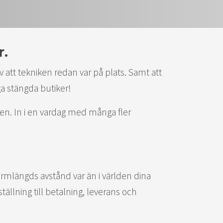
r.
 att tekniken redan var på plats. Samt att
ga stängda butiker!
pen. In i en vardag med många fler
n armlängds avstånd var än i världen dina
tällning till betalning, leverans och