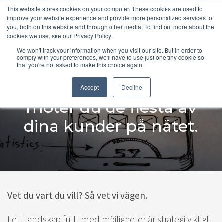
This website stores cookies on your computer. These cookies are used to
improve your website experience and provide more personalized services to
you, both on this website and through other media. To find out more about the
cookies we use, see our Privacy Policy.
We won't track your information when you visit our site. But in order to
comply with your preferences, we'll have to use just one tiny cookie so
that you're not asked to make this choice again.
Allra senast imorgon
Accept
Decline
möter du de flesta av
dina kunder på nätet.
Vet du vart du vill? Så vet vi vägen.
I ett landskap fullt med möjligheter är strategi viktigt.